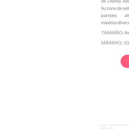
de
Disney. Re
Su zona de sal
paredes al
máxima
divers
TAMAÑO: 4x4
MÁXIMO: 10/1