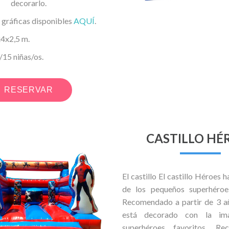
decorarlo.
 gráficas disponibles
AQUÍ
.
x2,5 m.
5 niñas/os.
RESERVAR
CASTILLO HÉ
El castillo El castillo Héroes h
de los pequeños superhéroe
Recomendado a partir de 3 año
está decorado con la im
superhéroes favoritos. R