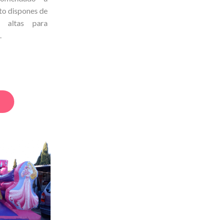
lto dispones de
s altas para
.