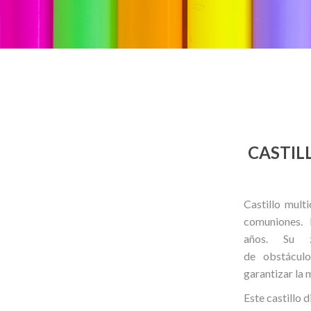
CASTIL
Castillo mult
comuniones.
años. Su 
de
obstácul
garantizar la 
Este castillo 