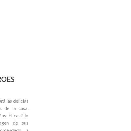
ROES
ará las delicias
s de la casa.
s. El castillo
agen de sus
ecomendado a