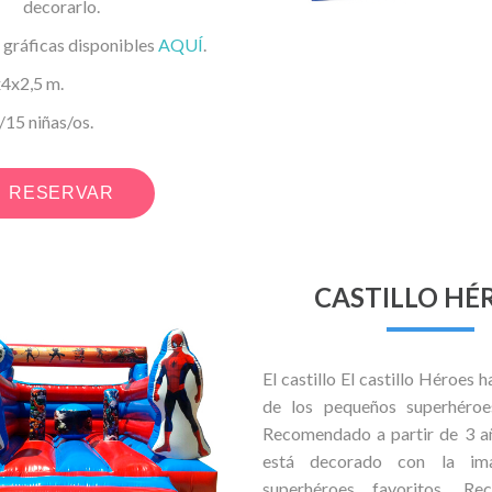
decorarlo.
 gráficas disponibles
AQUÍ
.
x2,5 m.
5 niñas/os.
RESERVAR
CASTILLO HÉ
El castillo El castillo Héroes h
de los pequeños superhéroe
Recomendado a partir de 3 año
está decorado con la im
superhéroes favoritos. R