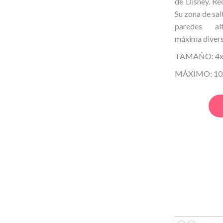
de
Disney. Re
Su zona de sal
paredes al
máxima
divers
TAMAÑO: 4x4
MÁXIMO: 10/1