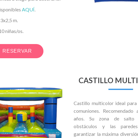
disponibles
AQUÍ
.
x2,5 m.
 niñas/os.
RESERVAR
CASTILLO MULT
Castillo multicolor ideal par
comuniones. Recomendado a
años. Su zona de salto 
obstáculos y las parede
garantizar la máxima diversión