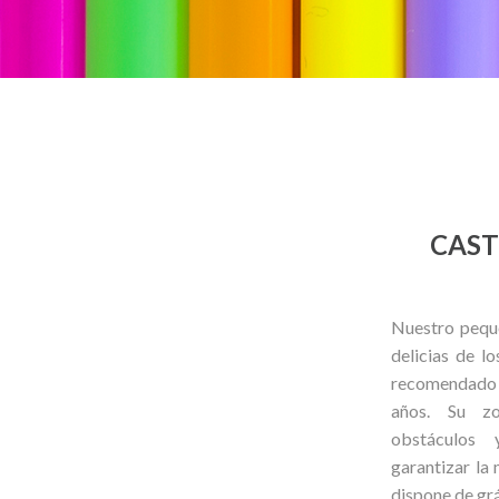
CAST
Nuestro peque
delicias de l
recomendado 
años. Su z
obstáculos 
garantizar la 
dispone de grá