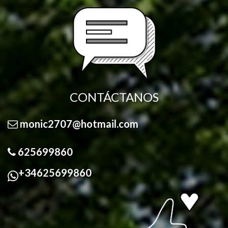
CONTÁCTANOS
monic2707@hotmail.com
625699860
+34625699860